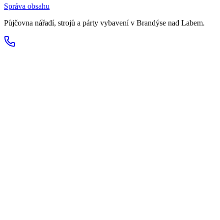
Správa obsahu
Půjčovna nářadí, strojů a párty vybavení v Brandýse nad Labem.