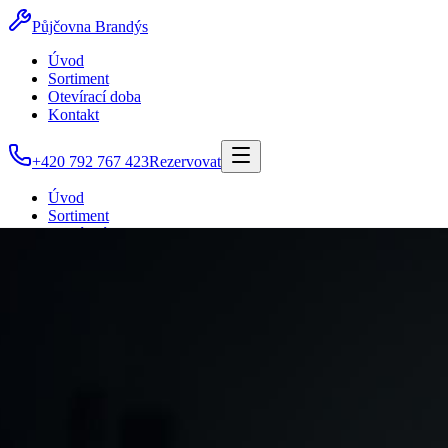
Půjčovna Brandýs
Úvod
Sortiment
Otevírací doba
Kontakt
+420 792 767 423
Rezervovat
Úvod
Sortiment
Otevírací doba
Kontakt
+420 792 767 423
Rezervovat