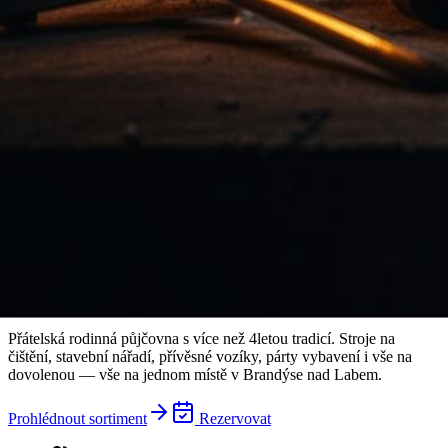
Brandýs nad Labem
Půjčovna
v
sousedství
pro každého
Přátelská rodinná půjčovna s více než 4letou tradicí. Stroje na
čištění, stavební nářadí, přívěsné vozíky, párty vybavení i vše na
dovolenou — vše na jednom místě v Brandýse nad Labem.
Prohlédnout sortiment
Rezervovat