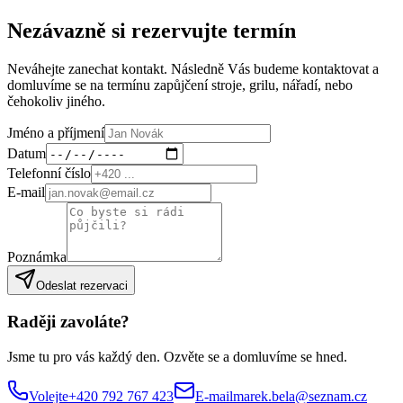
Nezávazně si rezervujte termín
Neváhejte zanechat kontakt. Následně Vás budeme kontaktovat a
domluvíme se na termínu zapůjčení stroje, grilu, nářadí, nebo
čehokoliv jiného.
Jméno a příjmení
Datum
Telefonní číslo
E-mail
Poznámka
Odeslat rezervaci
Raději zavoláte?
Jsme tu pro vás každý den. Ozvěte se a domluvíme se hned.
Volejte
+420 792 767 423
E-mail
marek.bela@seznam.cz