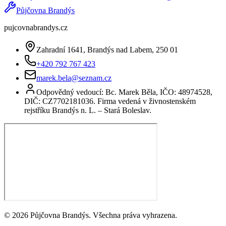
Půjčovna Brandýs
pujcovnabrandys.cz
Zahradní 1641, Brandýs nad Labem, 250 01
+420 792 767 423
marek.bela@seznam.cz
Odpovědný vedoucí: Bc. Marek Běla, IČO: 48974528,
DIČ: CZ7702181036. Firma vedená v živnostenském
rejstříku Brandýs n. L. – Stará Boleslav.
©
2026
Půjčovna Brandýs. Všechna práva vyhrazena.