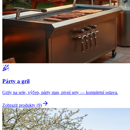
Párty a gril
Grily na sele, výčep, párty stan, pivní sety — kompletní oslava.
Zobrazit produkty (
9
)