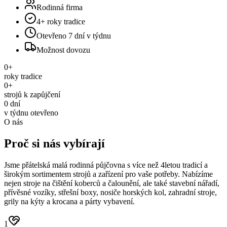
Rodinná firma
4+ roky tradice
Otevřeno 7 dní v týdnu
Možnost dovozu
0
+
roky tradice
0
+
strojů k zapůjčení
0
dní
v týdnu otevřeno
O nás
Proč si nás
vybírají
Jsme přátelská malá rodinná půjčovna s více než 4letou tradicí a
širokým sortimentem strojů a zařízení pro vaše potřeby. Nabízíme
nejen stroje na čištění koberců a čalounění, ale také stavební nářadí,
přívěsné vozíky, střešní boxy, nosiče horských kol, zahradní stroje,
grily na kýty a krocana a párty vybavení.
1